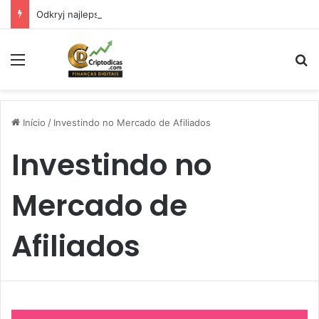
Odkryj najlepsze sloty w Vikings Casino: co oferuje w 2026 roku
Menu
Pr
Início
/
Investindo no Mercado de Afiliados
Investindo no
Mercado de
Afiliados