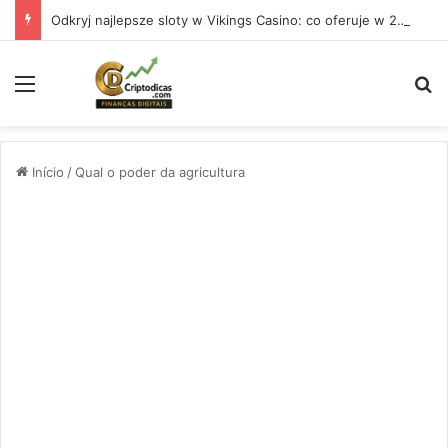
Odkryj najlepsze sloty w Vikings Casino: co oferuje w 2026 roku
Menu
Pr
Início
/
Qual o poder da agricultura