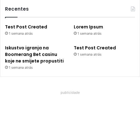
Recentes
Test Post Created
Lorem Ipsum
1 semana atrás
1 semana atrás
Iskustvo igranja na
Test Post Created
Boomerang Bet casinu
1 semana atrás
koje ne smijete propustiti
1 semana atrás
publicidade