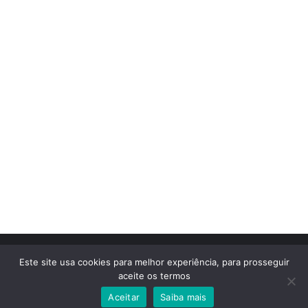
Este site usa cookies para melhor experiência, para prosseguir
aceite os termos
© Copyright 2026, Todos os direitos reservados | criptodicas.com
Aceitar
Saiba mais