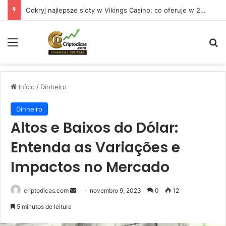
Odkryj najlepsze sloty w Vikings Casino: co oferuje w 2026 roku
Menu
Pr
Início
/
Dinheiro
Dinheiro
Altos e Baixos do Dólar:
Entenda as Variações e
Impactos no Mercado
Mande
criptodicas.com
novembro 9, 2023
0
12
um
5 minutos de leitura
e-