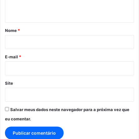
n
t
á
r
Nome
*
i
o
*
E-mail
*
Site
Salvar meus dados neste navegador para a próxima vez que
eu comentar.