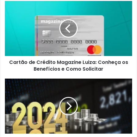
Cartão
de
Crédito
Magazine
Luiza:
Conheça
os
Benefícios
e
Cartão de Crédito Magazine Luiza: Conheça os
Como
Solicitar
Benefícios e Como Solicitar
Onde
Investir
em
2024:
Perspectivas
e
Oportunidades