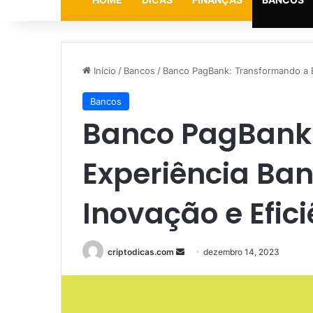
Início
/
Bancos
/
Banco PagBank: Transformando a E
Bancos
Banco PagBank
Experiência Ba
Inovação e Efic
Mande
criptodicas.com
dezembro 14, 2023
um
e-
mail