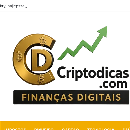
kryj najlepsze sloty w Vikings Casino: co oferuje w 2026 roku
IMPOSTOS
DINHEIRO
CARTÃO
TECNOLOGIA
SA