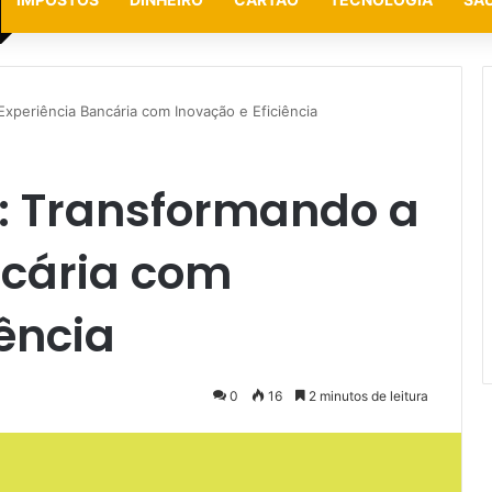
xperiência Bancária com Inovação e Eficiência
: Transformando a
ncária com
iência
0
16
2 minutos de leitura