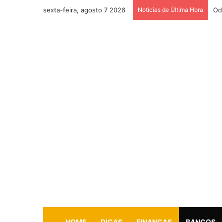
sexta-feira, agosto 7 2026
Notícias de Última Hora
Od
HOME
DICAS
FINANÇAS
BANCOS