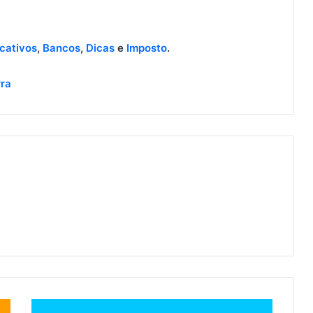
icativos
,
Bancos
,
Dicas
e
Imposto
.
rra
Banco