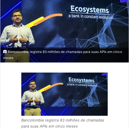
mail
Bancolombia registra 83 milhões de chamadas para suas APIs em cinco
meses
Bancolombia registra 83 milhões de chamadas
para suas APIs em cinco meses