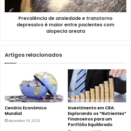
maior
entre
Prevalência de ansiedade e transtorno
pacientes
com
depressivo é maior entre pacientes com
alopecia
alopecia areata
areata
Artigos relacionados
Cenário Econômico
Investimento em CRA:
Mundial
Explorando os “Nutrientes”
Financeiros para um
dezembro 19, 2023
Portfólio Equilibrado