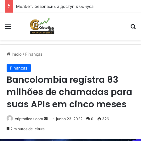
Мелбет: безопасный доступ к бонусам и играм в 2026 году
Menu
Pr
Início
/
Finanças
Finanças
Bancolombia registra 83
milhões de chamadas para
suas APIs em cinco meses
Mande
criptodicas.com
junho 23, 2022
0
326
um
2 minutos de leitura
e-