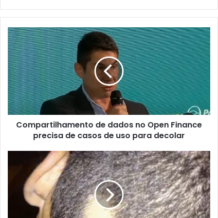
Compartilhamento
de
dados
no
Open
Finance
precisa
de
casos
Compartilhamento de dados no Open Finance
de
uso
precisa de casos de uso para decolar
para
decolar
Prevalência
de
ansiedade
e
transtorno
depressivo
é