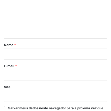
m
e
n
t
á
r
Nome
*
i
o
*
E-mail
*
Site
Salvar meus dados neste navegador para a próxima vez que