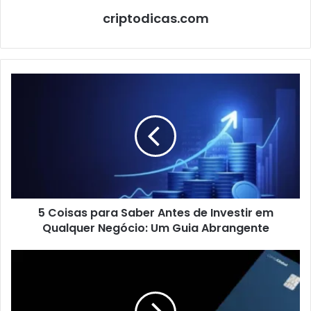
criptodicas.com
5
Coisas
para
Saber
Antes
de
Investir
em
Qualquer
5 Coisas para Saber Antes de Investir em
Negócio:
Um
Qualquer Negócio: Um Guia Abrangente
Guia
Abrangente
Banco
C6:
Inovação
Financeira