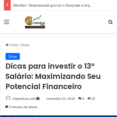
Мелбет: безопасный доступ к бонусам и играм в 2026 году
Menu
Pr
Início
/
Dicas
Dicas
Dicas para investir o 13º
Salário: Maximizando Seu
Potencial Financeiro
Mande
criptodicas.com
novembro 23, 2023
0
20
um
3 minutos de leitura
e-