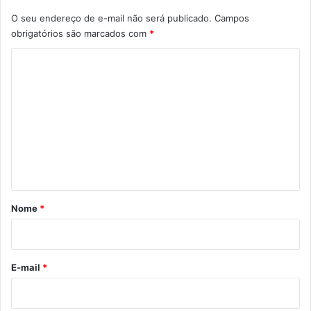
O seu endereço de e-mail não será publicado.
Campos
obrigatórios são marcados com
*
C
o
m
e
n
t
á
r
Nome
*
i
o
*
E-mail
*