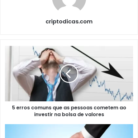
criptodicas.com
5
erros
comuns
que
as
pessoas
cometem
ao
investir
5 erros comuns que as pessoas cometem ao
na
bolsa
investir na bolsa de valores
de
valores
Como
sair