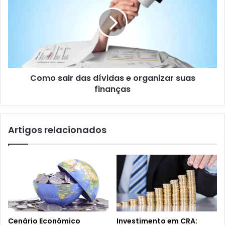
das
dívidas
e
organizar
suas
finanças
Como sair das dívidas e organizar suas
finanças
Artigos relacionados
Cenário Econômico
Investimento em CRA: