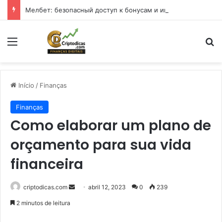
Мелбет: безопасный доступ к бонусам и играм в 2026 году
Menu
Pr
Início
/
Finanças
Finanças
Como elaborar um plano de
orçamento para sua vida
financeira
Mande
criptodicas.com
abril 12, 2023
0
239
um
2 minutos de leitura
e-