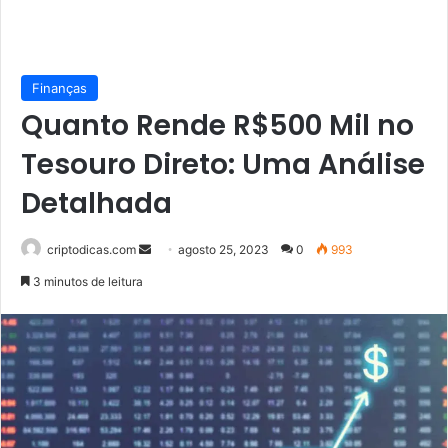
Finanças
Quanto Rende R$500 Mil no
Tesouro Direto: Uma Análise
Detalhada
Mande
criptodicas.com
agosto 25, 2023
0
993
um
3 minutos de leitura
e-
mail