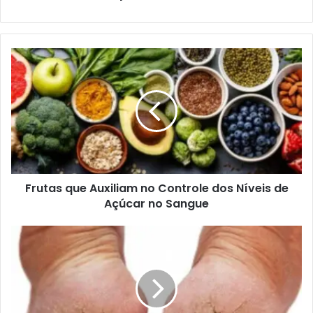
Frutas
que
Auxiliam
no
Controle
dos
Níveis
de
Açúcar
Frutas que Auxiliam no Controle dos Níveis de
no
Sangue
Açúcar no Sangue
Dicas
para
Pés
Rachados:
Como
Cuidar