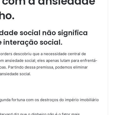
r com a ansiedade
ho.
dade social não significa
 interação social.
sorders descobriu que a necessidade central de
 ansiedade social; eles apenas lutam para enfrentá-
soas. Partindo dessa premissa, podemos eliminar
ansiedade social.
segunda fortuna com os destroços do império imobiliário
arvard diz que o dinheiro não é o fator mais