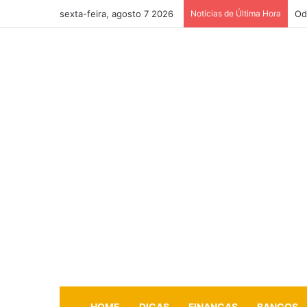
sexta-feira, agosto 7 2026
Notícias de Última Hora
Od
HOME
DICAS
FINANÇAS
BANCOS