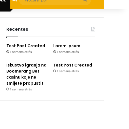
por
Recentes
Test Post Created
Lorem Ipsum
1 semana atrás
1 semana atrás
Iskustvo igranja na
Test Post Created
Boomerang Bet
1 semana atrás
casinu koje ne
smijete propustiti
1 semana atrás