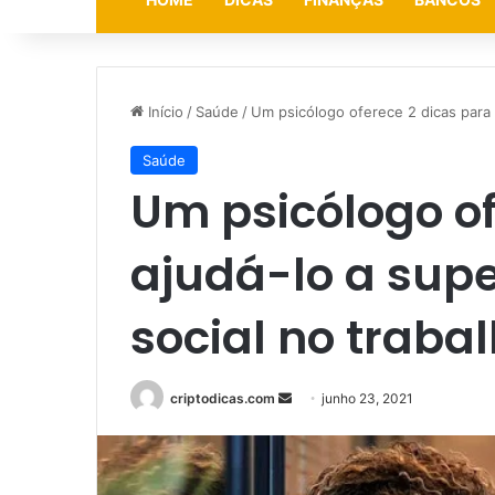
Início
/
Saúde
/
Um psicólogo oferece 2 dicas para 
Saúde
Um psicólogo of
ajudá-lo a sup
social no traba
Mande
criptodicas.com
junho 23, 2021
um
e-
mail