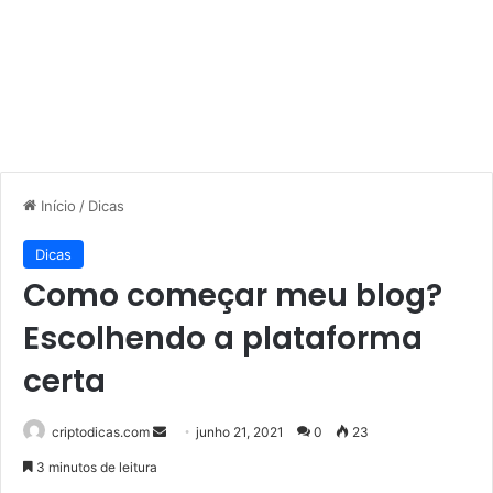
Início
/
Dicas
Dicas
Como começar meu blog?
Escolhendo a plataforma
certa
Mande
criptodicas.com
junho 21, 2021
0
23
um
3 minutos de leitura
e-