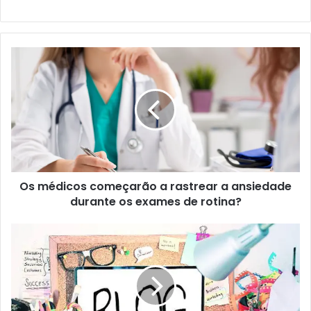
Os
médicos
começarão
a
rastrear
a
ansiedade
durante
os
Os médicos começarão a rastrear a ansiedade
exames
de
durante os exames de rotina?
rotina?
Conheça
as
13
Benefícios
dos
Blogs: