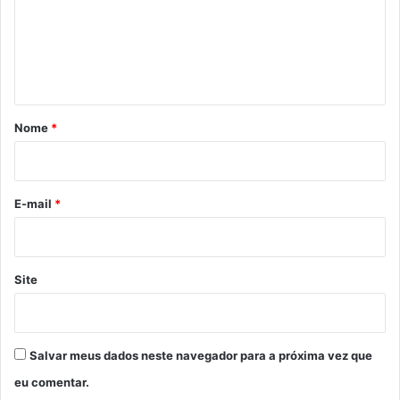
e
n
t
á
r
Nome
*
i
o
*
E-mail
*
Site
Salvar meus dados neste navegador para a próxima vez que
eu comentar.