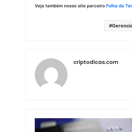
Veja também nosso site parceiro
Folha da Te
Gerenci
criptodicas.com
Como
escolher