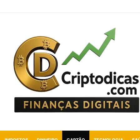
т: безопасный доступ к бонусам и играм в 2026 году
IMPOSTOS
DINHEIRO
CARTÃO
TECNOLOGIA
SA