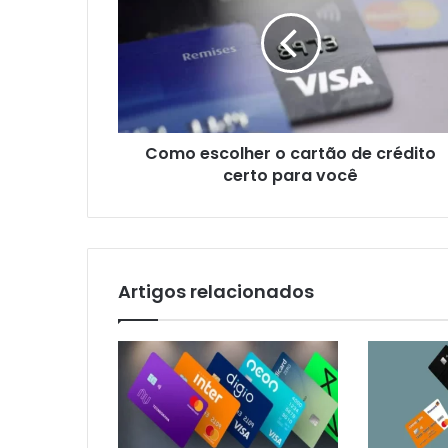
o
cartão
de
crédito
certo
para
você
Como escolher o cartão de crédito
certo para você
Artigos relacionados