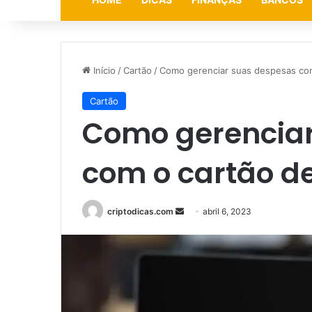
Início
/
Cartão
/
Como gerenciar suas despesas com
Cartão
Como gerencia
com o cartão de
Mande
criptodicas.com
abril 6, 2023
um
e-
mail