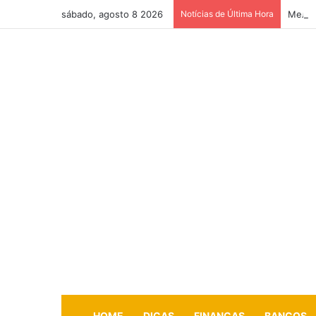
sábado, agosto 8 2026
Notícias de Última Hora
Мелбе
HOME
DICAS
FINANÇAS
BANCOS