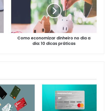
dinheiro
no
dia
a
dia:
10
dicas
Como economizar dinheiro no dia a
práticas
dia: 10 dicas práticas