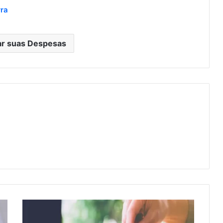
rra
ar suas Despesas
Como
economizar