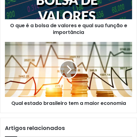
valores
e
qual
O que é a bolsa de valores e qual sua função e
sua
função
importância
e
importância
Qual
estado
brasileiro
tem
a
maior
economia
Qual estado brasileiro tem a maior economia
Artigos relacionados