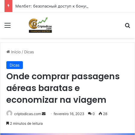
Мелбет: безопасный доступ к бонусам и играм в 2026 году
Menu
Pr
Início
/
Dicas
Dicas
Onde comprar passagens
aéreas baratas e
economizar na viagem
Mande
criptodicas.com
fevereiro 16, 2023
0
28
um
2 minutos de leitura
e-