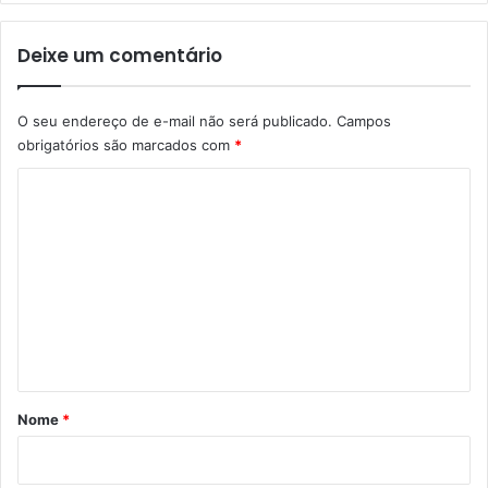
Deixe um comentário
O seu endereço de e-mail não será publicado.
Campos
obrigatórios são marcados com
*
C
o
m
e
n
t
á
r
Nome
*
i
o