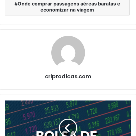
Onde comprar passagens aéreas baratas e
economizar na viagem
criptodicas.com
O
que
é
a
bolsa
de